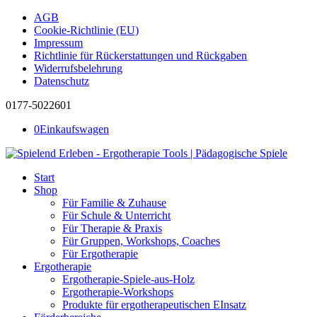
AGB
Cookie-Richtlinie (EU)
Impressum
Richtlinie für Rückerstattungen und Rückgaben
Widerrufsbelehrung
Datenschutz
0177-5022601
0
Einkaufswagen
Start
Shop
Für Familie & Zuhause
Für Schule & Unterricht
Für Therapie & Praxis
Für Gruppen, Workshops, Coaches
Für Ergotherapie
Ergotherapie
Ergotherapie-Spiele-aus-Holz
Ergotherapie-Workshops
Produkte für ergotherapeutischen EInsatz