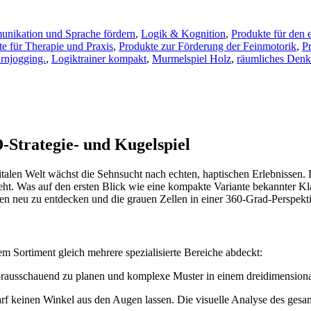
nikation und Sprache fördern
,
Logik & Kognition
,
Produkte für den 
e für Therapie und Praxis
,
Produkte zur Förderung der Feinmotorik
,
P
rnjogging.
,
Logiktrainer kompakt
,
Murmelspiel Holz
,
räumliches Denke
Strategie- und Kugelspiel
italen Welt wächst die Sehnsucht nach echten, haptischen Erlebnissen. 
eht. Was auf den ersten Blick wie eine kompakte Variante bekannter Kl
nken neu zu entdecken und die grauen Zellen in einer 360-Grad-Perspekti
m Sortiment gleich mehrere spezialisierte Bereiche abdeckt:
orausschauend zu planen und komplexe Muster in einem dreidimension
rf keinen Winkel aus den Augen lassen. Die visuelle Analyse des gesamt