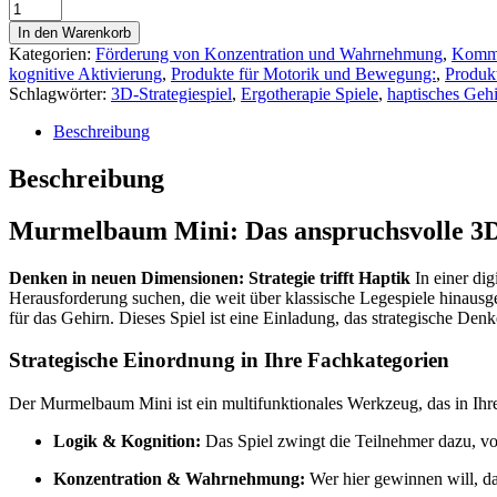
Murmelbaum
Mini
In den Warenkorb
Menge
Kategorien:
Förderung von Konzentration und Wahrnehmung
,
Kommu
kognitive Aktivierung
,
Produkte für Motorik und Bewegung:
,
Produkt
Schlagwörter:
3D-Strategiespiel
,
Ergotherapie Spiele
,
haptisches Gehi
Beschreibung
Beschreibung
Murmelbaum Mini: Das anspruchsvolle 3D-
Denken in neuen Dimensionen: Strategie trifft Haptik
In einer dig
Herausforderung suchen, die weit über klassische Legespiele hinausg
für das Gehirn. Dieses Spiel ist eine Einladung, das strategische De
Strategische Einordnung in Ihre Fachkategorien
Der Murmelbaum Mini ist ein multifunktionales Werkzeug, das in Ihre
Logik & Kognition:
Das Spiel zwingt die Teilnehmer dazu, v
Konzentration & Wahrnehmung:
Wer hier gewinnen will, da