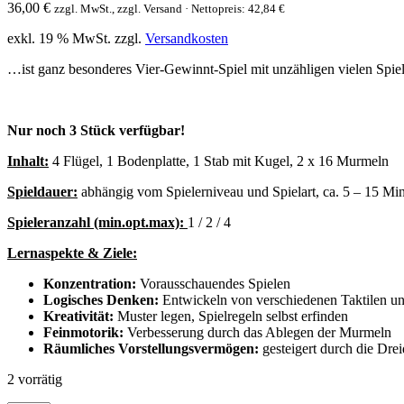
36,00
€
zzgl. MwSt., zzgl. Versand · Nettopreis:
42,84
€
exkl. 19 % MwSt.
zzgl.
Versandkosten
…ist ganz besonderes Vier-Gewinnt-Spiel mit unzähligen vielen Spiel
Nur noch 3 Stück verfügbar!
Inhalt:
4 Flügel, 1 Bodenplatte, 1 Stab mit Kugel, 2 x 16 Murmeln
Spieldauer:
abhängig vom Spielerniveau und Spielart, ca. 5 – 15 Mi
Spieleranzahl (min.opt.max):
1 / 2 / 4
Lernaspekte & Ziele:
Konzentration:
Vorausschauendes Spielen
Logisches Denken:
Entwickeln von verschiedenen Taktilen u
Kreativität:
Muster legen, Spielregeln selbst erfinden
Feinmotorik:
Verbesserung durch das Ablegen der Murmeln
Räumliches Vorstellungsvermögen:
gesteigert durch die Drei
2 vorrätig