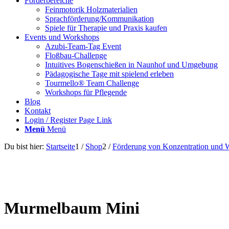
Förderbereiche
Feinmotorik Holzmaterialien
Sprachförderung/Kommunikation
Spiele für Therapie und Praxis kaufen
Events und Workshops
Azubi-Team-Tag Event
Floßbau-Challenge
Intuitives Bogenschießen in Naunhof und Umgebung
Pädagogische Tage mit spielend erleben
Tourmello® Team Challenge
Workshops für Pflegende
Blog
Kontakt
Login / Register Page Link
Menü
Menü
Du bist hier:
Startseite
1
/
Shop
2
/
Förderung von Konzentration und
Murmelbaum Mini