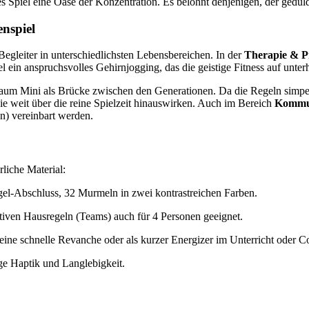
es Spiel eine Oase der Konzentration. Es belohnt denjenigen, der gedul
enspiel
gleiter in unterschiedlichsten Lebensbereichen. In der
Therapie & P
el ein anspruchsvolles Gehirnjogging, das die geistige Fitness auf unter
aum Mini als Brücke zwischen den Generationen. Da die Regeln simpe
e weit über die reine Spielzeit hinauswirken. Auch im Bereich
Kommun
n) vereinbart werden.
liche Material:
ugel-Abschluss, 32 Murmeln in zwei kontrastreichen Farben.
eativen Hausregeln (Teams) auch für 4 Personen geeignet.
r eine schnelle Revanche oder als kurzer Energizer im Unterricht oder C
e Haptik und Langlebigkeit.