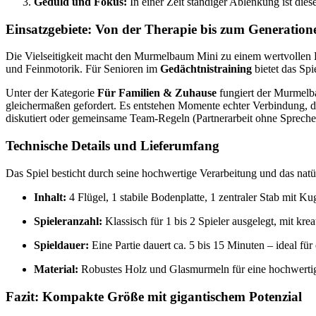
Geduld und Fokus:
In einer Zeit ständiger Ablenkung ist dies
Einsatzgebiete: Von der Therapie bis zum Generation
Die Vielseitigkeit macht den Murmelbaum Mini zu einem wertvollen Be
und Feinmotorik. Für Senioren im
Gedächtnistraining
bietet das Spi
Unter der Kategorie
Für Familien & Zuhause
fungiert der Murmelb
gleichermaßen gefordert. Es entstehen Momente echter Verbindung, di
diskutiert oder gemeinsame Team-Regeln (Partnerarbeit ohne Spreche
Technische Details und Lieferumfang
Das Spiel besticht durch seine hochwertige Verarbeitung und das natür
Inhalt:
4 Flügel, 1 stabile Bodenplatte, 1 zentraler Stab mit K
Spieleranzahl:
Klassisch für 1 bis 2 Spieler ausgelegt, mit kr
Spieldauer:
Eine Partie dauert ca. 5 bis 15 Minuten – ideal fü
Material:
Robustes Holz und Glasmurmeln für eine hochwertig
Fazit: Kompakte Größe mit gigantischem Potenzial