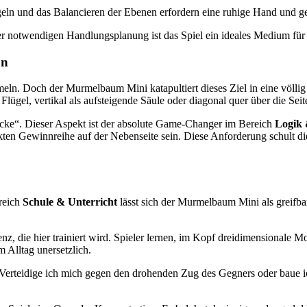
eln und das Balancieren der Ebenen erfordern eine ruhige Hand und ge
notwendigen Handlungsplanung ist das Spiel ein ideales Medium für d
on
meln. Doch der Murmelbaum Mini katapultiert dieses Ziel in eine völlig
ügel, vertikal als aufsteigende Säule oder diagonal quer über die Seit
 Ecke“. Dieser Aspekt ist der absolute Game-Changer im Bereich
Logik 
kten Gewinnreihe auf der Nebenseite sein. Diese Anforderung schult die
ereich
Schule & Unterricht
lässt sich der Murmelbaum Mini als greifba
z, die hier trainiert wird. Spieler lernen, im Kopf dreidimensionale Mo
m Alltag unersetzlich.
erteidige ich mich gegen den drohenden Zug des Gegners oder baue i