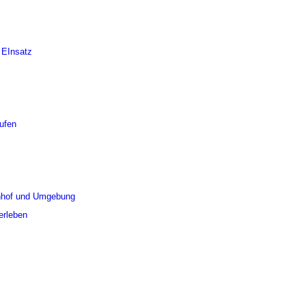
 EInsatz
aufen
unhof und Umgebung
erleben