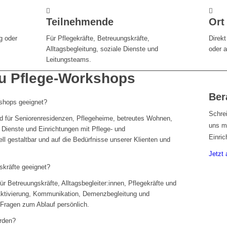
Teilnehmende
Ort
g oder
Für Pflegekräfte, Betreuungskräfte,
Direkt
Alltagsbegleitung, soziale Dienste und
oder 
Leitungsteams.
zu Pflege-Workshops
Ber
kshops geeignet?
Schrei
d für Seniorenresidenzen, Pflegeheime, betreutes Wohnen,
uns m
Dienste und Einrichtungen mit Pflege- und
Einric
ll gestaltbar und auf die Bedürfnisse unserer Klienten und
Jetzt 
skräfte geeignet?
ür Betreuungskräfte, Alltagsbegleiter:innen, Pflegekräfte und
ktivierung, Kommunikation, Demenzbegleitung und
 Fragen zum Ablauf persönlich.
rden?