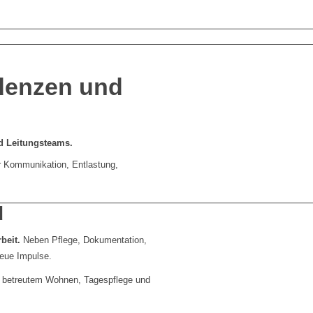
idenzen und
d Leitungsteams.
hr Kommunikation, Entlastung,
d
beit.
Neben Pflege, Dokumentation,
neue Impulse.
e, betreutem Wohnen, Tagespflege und